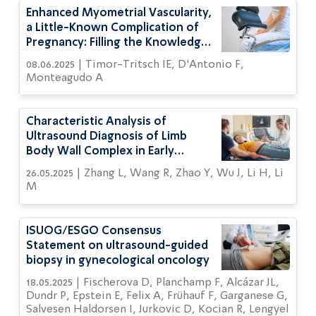
Enhanced Myometrial Vascularity,
a Little-Known Complication of
Pregnancy: Filling the Knowledge-
Gap
08.06.2025 | Timor-Tritsch IE, D'Antonio F,
Monteagudo A
Characteristic Analysis of
Ultrasound Diagnosis of Limb
Body Wall Complex in Early
Pregnancy
26.05.2025 | Zhang L, Wang R, Zhao Y, Wu J, Li H, Li
M
ISUOG/ESGO Consensus
Statement on ultrasound-guided
biopsy in gynecological oncology
18.05.2025 | Fischerova D, Planchamp F, Alcázar JL,
Dundr P, Epstein E, Felix A, Frühauf F, Garganese G,
Salvesen Haldorsen I, Jurkovic D, Kocian R, Lengyel