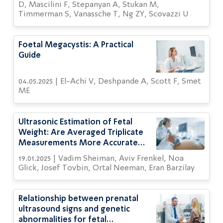
D, Mascilini F, Stepanyan A, Stukan M,
Timmerman S, Vanassche T, Ng ZY, Scovazzi U
Foetal Megacystis: A Practical
Guide
04.05.2025 | El-Achi V, Deshpande A, Scott F, Smet
ME
Ultrasonic Estimation of Fetal
Weight: Are Averaged Triplicate
Measurements More Accurate
Than Single Measurements?
19.01.2025 | Vadim Sheiman, Aviv Frenkel, Noa
Glick, Josef Tovbin, Ortal Neeman, Eran Barzilay
Relationship between prenatal
ultrasound signs and genetic
abnormalities for fetal