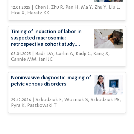
malformations of cortical
12.01.2025 | Chen J, Zhu R, Pan H, Ma Y, Zhu Y, Liu L,
development
Hou X, Haratz KK
Timing of induction of labor in
suspected macrosomia:
retrospective cohort study,
systematic review and meta-
05.01.2025 | Badr DA, Carlin A, Kadji C, Kang X,
analysis
Cannie MM, Jani JC
Noninvasive diagnostic imaging of
pelvic venous disorders
29.12.2024 | Szkodziak F, Wozniak S, Szkodziak PR,
Pyra K, Paszkowski T