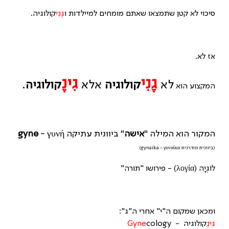
סיכוי לא קטן שתמצאו שאתם מומחים למיילדות ו
גֶנִי
קולוגיה.
אז לא.
גֶנִי
גִינֶ
לא
קולוגיה
אלא
קולוגיה
.
המקצוע הוא
המקור הוא המילה "
אישה
" ביוונית עתיקה
- γυνή
gyne
(ביוונית מודרנית gynaika - γυναίκα)
לוֹגְיָה (λογία) - פירושו "תורה"
ומכאן שמקום ה"י" אחרי ה"ג":
גִינֶ
קולוגיה -
cology
Gyne