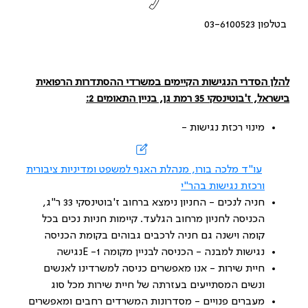
בטלפון 03-6100523
להלן הסדרי הנגישות הקיימים
במשרדי ההסתדרות הרפואית
בישראל, ז'בוטינסקי 35 רמת גן, בניין התאומים 2:
מינוי רכזת נגישות -
עו"ד מלכה בורו, מנהלת האגף למשפט ומדיניות ציבורית
ורכזת נגישות בהר"י
חניה לנכים - החניון נימצא ברחוב ז'בוטינסקי 33 ר"ג,
הכניסה לחניון מרחוב הגלעד. קיימות חניות נכים בכל
קומה וישנה גם חניה לרכבים גבוהים בקומת הכניסה
נגישות למבנה - הכניסה לבניין מקומה 1- Eנגישה
חיית שירות - אנו מאפשרים כניסה למשרדינו לאנשים
ונשים המסתייעים בעזרתה של חיית שירות מכל סוג
מעברים פנויים - מסדרונות המשרדים רחבים ומאפשרים