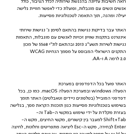
רואה חשיבות עליונה בהנגשת שירותיה לכלל הציבור, כולל
אנשים ונשים עם מוגבלות, ופועלת כדי לאפשר חוויית גלישה
יעילה ומהנה, תוך התאמה לטכנולוגיות מסייעות.
האתר עבר בדיקות נגישות בהתאם לסימן ג' נגישות שירותי
אינטרנט בתקנות שוויון זכויות לאנשים עם מוגבלות, התאמות
נגישות לשירות תשע"ג 2013 ובהתאם לת"י 5568 של מכון
התקנים הישראלי המבוסס על מסמך הנחיות WCAG
2.0 לרמה A ו-AA.
האתר פועל בכל הדפדפנים במערכת
הפעלה windows ובמערכת הפעלה macOS. כמו כן, בכל
דפדפני המובייל (בטלפונים ניידים וטאבלטים) האתר תומך
בשימוש בטכנולוגיות מסייעות כגון תוכנות הקראת מסך, בגלישה
בעזרת מקלדת על ידי שימוש במקשי ה-Tab וה-
Shift+Tab למעבר בין קישורים, מקשי החיצים, מקש ה-
Enter לבחירה, מקש ה-Esc ליציאה מתפריטים וחלונות, לחיצה