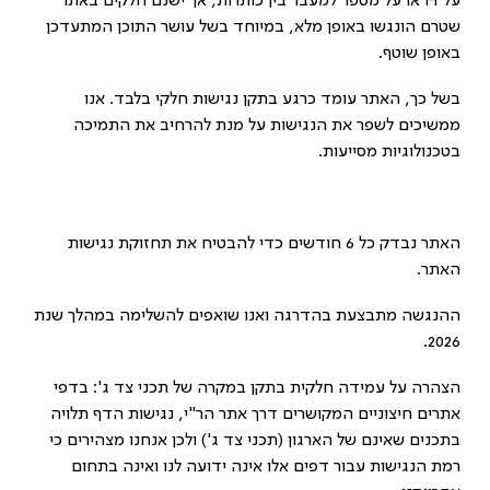
על H או על מספר למעבר בין כותרות, אך ישנם חלקים באתר
שטרם הונגשו באופן מלא, במיוחד בשל עושר התוכן המתעדכן
באופן שוטף.
בשל כך, האתר עומד כרגע בתקן נגישות חלקי בלבד. אנו
ממשיכים לשפר את הנגישות על מנת להרחיב את התמיכה
בטכנולוגיות מסייעות.
האתר נבדק כל 6 חודשים כדי להבטיח את תחזוקת נגישות
האתר.
ההנגשה מתבצעת בהדרגה ואנו שואפים להשלימה במהלך שנת
2026.
הצהרה על עמידה חלקית בתקן במקרה של תכני צד ג': בדפי
אתרים חיצוניים המקושרים דרך אתר הר"י, נגישות הדף תלויה
בתכנים שאינם של הארגון (תכני צד ג') ולכן אנחנו מצהירים כי
רמת הנגישות עבור דפים אלו אינה ידועה לנו ואינה בתחום