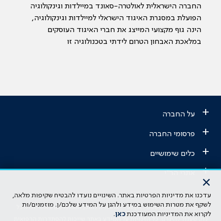
החברה הישראלית לאולטרה-סאונד במיילדות וגינקולוגיה
הפועלת במסגרת האיגוד הישראלי למיילדות וגינקולוגיה,
הינה גוף מקצועי המייצג את חברי האיגוד העוסקים
במלאכת האבחון הטרום לידתי בטכנולוגיה זו
+
על החברה
+
פרסומי החברה
+
כלים שימושיים
+
אתרי הר"י
×
עדכנו את מדיניות הפרטיות באתר. השינויים נועדו להבטיח שקיפות מלאה,
הבהרה משפטית: כל נושא המופיע באתר זה נועד להשכלה בלבד ואין לראות
לשקף את מטרות השימוש במידע ולהגן על המידע שלכם/ן. מוזמנים/ות
בו ייעוץ רפואי או משפטי. אין הר"י אחראית לתוכן המתפרסם באתר זה ולכל
לקרוא את המדיניות המעודכנת
כאן
.
נזק שעלול להיגרם. כל הזכויות על המידע באתר שייכות להסתדרות הרפואית