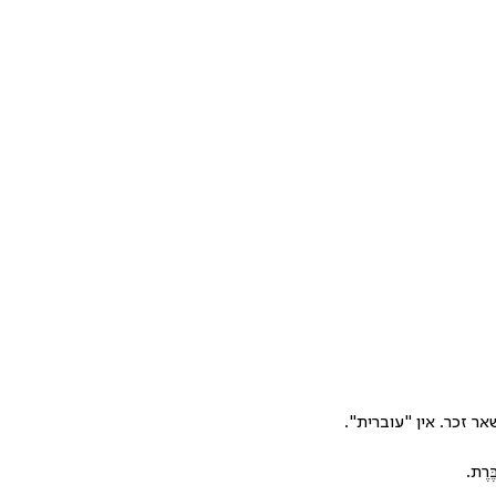
שאר זכר. אין "עוברית".
רֶת.