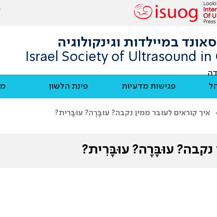
ונד במיילדות וגינקולוגיה
Israel Society of Ultrasound i
דה
הל
פגישות מדעיות
פינת הלשון
מח
איך קוראים לעובר ממין נקבה? עוּבָּרָה? עוּבָּרִית?
ה? עוּבָּרָה? עוּבָּרִית?