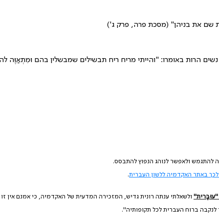
ות שם את בניהן" (מסכת פרה, פרק ג')
ם הרות באומרו: "והייתי מריח ריח תבשילים שמבשלין בהם וּמִתְאַוֶּה להם כּ
ה להתגמש ולאפשר לנוהג הנפוץ להתבסס.
כך באתר האקדמיה ללשון העברית
.
עוּבָּרית"
ולשאלתי ענתה רונית גדיש, המזכירה המדעית של האקדמיה, כי אמנם אין זו
 לנקבה ברוח העברית לכל תקופותיה".