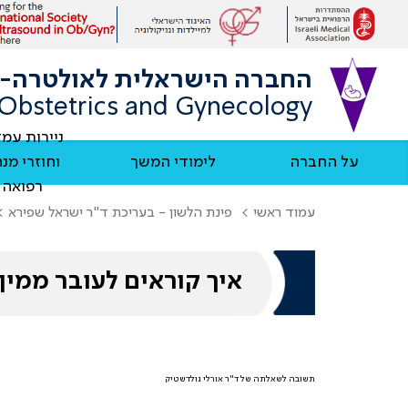
החברה הישראלית לאולטרה-סא
n Obstetrics and Gynecology
ניירות עמ
על החברה
לימודי המשך
וחוזרי מנ
רפואה
עמוד ראשי
פינת הלשון - בעריכת ד"ר ישראל שפירא
איך קוראים לעובר ממין נקב
תשובה לשאלתה של ד"ר אורלי גולדשטיק