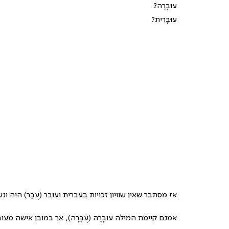
עוּבָּרָה?
עוּבָּרִית?
אז מסתבר שאין שוויון זכויות בעברית ועובר (עֻבָּר) היה ונ
אמנם קיימת המילה עוּבָּרָה (עֻבָּרָה), אך במובן אישה מעוּבֶּ