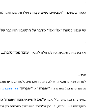
.
נאמר במשנה: "ומביאים נשים עֻבָּרוֹת ויולדות שם ומגדל
.
שי עגנון בספרו "אלו ואלו" מדבר על התיאבון המוגבר של נשי
.
אז בעברית תקנית אין לנו אלא להגיד:
עובר ממין נקבה...
אבל...
למרות שבאופן תקני אין מילה כזאת, האקדמיה ללשון העברית מוכנ
אז אם תרצו בכל זאת להגיד "
עוּבָּרה
" או "
עוּבָּרית
",
הנה ההצדקה ל
בתשובת האקדמיה הנ"ל נאמר
ש"נוכל להציע את הצורה עוּבָּרה" או "
האקדמיה בעניין הזה, ודי בכך שלדוברים יש צורך בהבחנה בין זכר